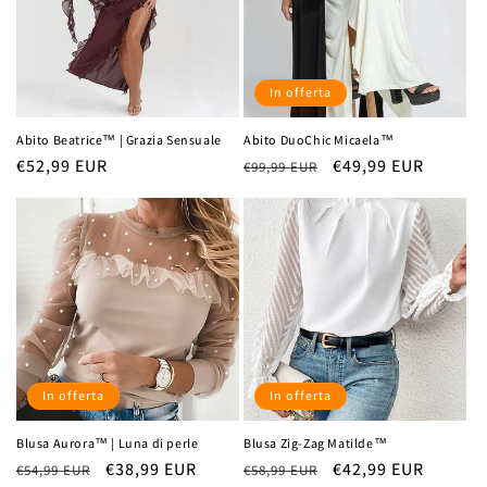
i
o
In offerta
n
Abito Beatrice™ | Grazia Sensuale
Abito DuoChic Micaela™
e
Prezzo
€52,99 EUR
Prezzo
Prezzo
€49,99 EUR
€99,99 EUR
di
di
scontato
:
listino
listino
In offerta
In offerta
Blusa Aurora™ | Luna di perle
Blusa Zig-Zag Matilde™
Prezzo
Prezzo
€38,99 EUR
Prezzo
Prezzo
€42,99 EUR
€54,99 EUR
€58,99 EUR