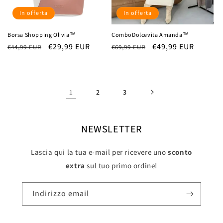
In offerta
In offerta
Borsa Shopping Olivia™
ComboDolcevita Amanda™
Prezzo
Prezzo
€29,99 EUR
Prezzo
Prezzo
€49,99 EUR
€44,99 EUR
€69,99 EUR
di
scontato
di
scontato
listino
listino
1
2
3
NEWSLETTER
Lascia qui la tua e-mail per ricevere uno
sconto
extra
sul tuo primo ordine!
Indirizzo email