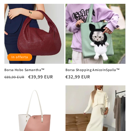
di
scontato
di
scontato
listino
listino
In offerta
Borsa Hobo Samantha™
Borsa Shopping AmicoInSpalla™
Prezzo
Prezzo
€39,99 EUR
Prezzo
€32,99 EUR
€89,99 EUR
di
scontato
di
listino
listino